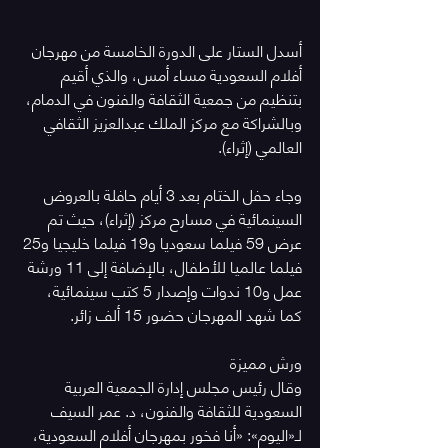
أسدل الستار على الدورة الخامسة من مهرجان 
أفلام السعودية مساء أمس، والذي أقيم 
بتنظيم من جمعية الثقافة والفنون في الدمام، 
وبالشراكة مع مركز الملك عبدالعزيز الثقافي 
العالمي (إثراء).
وجاء حفل الختام بعد 3 أيام حافلة بالعروض 
السينمائية في مسارح مركز (إثراء)، حيث تم 
عرض 59 فيلما سعوديا و19 فيلما خليجيا و25 
فيلما عالميا للأطفال، بالإضافة إلى 11 ورشة 
عمل و10 ندوات وإصدار 5 كتب سينمائية، 
كما شهد المهرجان حضور 15 ألف زائر.
ورش مميزة
وقال رئيس مجلس إدارة الجمعية العربية 
السعودية للثقافة والفنون، د. عمر السيف 
لـ«اليوم»: «أنا فخور بمهرجان أفلام السعودية، 