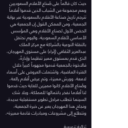
حيث كان قائماً على صُناع الأفلام السعوديين 
وهم مجموعة من الشباب الذين قدموا أفلاماً 
تترجم تاريخ صناعة الأفلام بالسعودية عبر بوابة 
الجمعية، ومن الممكن القول إن الجمعية هي 
الحضن الأول لصناع الأفلام وهي المؤسس 
الأساسي لأفلام السعودية، واليوم نحتفل 
بالنقلة النوعية بالشراكة مع مركز الملك 
عبدالعزيز الثقافي (إثراء) على مستوى المهرجان، 
الذي قدم بمستوى مميز تنظيما وإدارةً، 
فالاخوة بالجمعية قدموا مجهوداً كبيراً خلال 
الفترة الماضية، واشتملت العروض على أسماء 
لامعة، وورش مميزة، وتم عرض أفلام رائعة، 
وصُناع الأفلام كانوا مميزين للغاية حيث قدموا 
لنا أفلاما نفخر بانتمائها للمملكة، وبلا شك 
السينما تتطلب مراحل تطوير مستقبلية عديدة، 
ونجاح هذا المهرجان يعبر عن خبرة الجمعية، 
ونتطلع إلى مشروعات ومبادرات قادمة مميزة».
ثنائية تنويعية