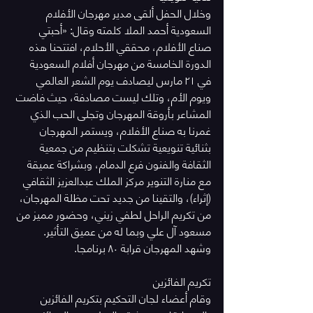
وخلال الحفل ألقى مدير مهرجان الأفلام 
السعودية أحمد الملا كلمته وقال: «أحبتي 
صناع الأفلام، محققي الأحلام، افتتحنا هذه 
الدورة الخامسة من مهرجان أفلام السعودية 
في ٢١ مارس ليصادف يوم الشعر العالمي 
ويوم الأم، وتلك ليست مصادفة، حيث فاضت 
المشاعر بأروقة المهرجان وتجلى الحب الذي 
غمرنا به صناع الأفلام، ويستمر المهرجان 
بثنائية تنويعية تشكلت بتنظيم من جمعية 
الثقافة والفنون فرع الدمام، وبشراكة عميقة 
مع منارة التنوير مركز الملك عبدالعزيز الثقافي 
(إثراء)، والتقينا من جديد تحت مظلة المهرجان، 
من تكريم الراحل لطفي زيني، وحضور مميز من 
مسعود آل علي وبما له من عميق التأثير. 
وشهد المهرجان قرابة ٨٠ برنامجا.
تكريم الفائزين
وقام أعضاء لجان التحكيم بتكريم الفائزين 