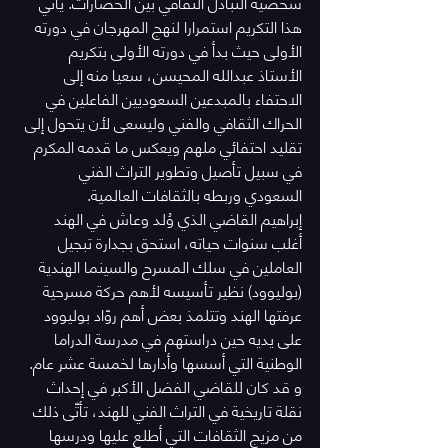
شخصية التبادل الثقافي بين الحضارات. يأتي 
هذا التكريم استمرارا لنهج المهرجان في دورته 
الأولى حيث بدأ في دورته الأولى بتكريم 
الأستاذ عبدالله المحيسن، سعيا منه إلى 
الاحتفاء بالمبدعين السعوديين الفاعلين في 
الحراك الثقافي والفني وليسعى لأن يتحول إلى 
تقليد احتفائي ملهم ويعكس ما قدمه المكرم 
في سبيل تأصيل وتطوير التراث الفني 
السعودي وربطه بالثقافات العالمية.
إبراهيم القاضي الذي وُلد وعاش في الهند 
أغلب سنوات حياته، استحق بجدارة تبجيل 
العاملين في سلك المسرح والسينما الهندية 
(بوليوود) نظير تأسيسه لأهم حركة مسرحية 
عرفتها الهند وتتلمذ بعض أهم روّاد بوليوود 
على يديه حين دراستهم في مدرسة الدراما 
الوطنية التي أسسها وأدارها لخمسة عشر عام.
و قد كان للقاضي الفضل الأكبر في إحداث 
نقلة تاريخية في التراث الفني للهند، تأتّى ذلك 
من مزيج الثقافات التي أطلع عليها ودرسها 