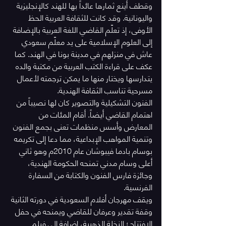
وقطف أينع ثمارها عائداً بها للهند كالإنجليزية 
واليونانية. وقد كانت للثقافة العربية الحظ 
الأوفى، إذ تعلّم القاضي اللغة العربية بالإضافة 
إلى العلوم الإسلامية على يد معلّم سعودي 
عاش في منزلهم في مدينة بونا في الهند. كما 
عكف على قراءة الكتب العربية من مكتبة والده 
يتدارسها ويختار منها ما يمكن ترجمته لأعمال 
مسرحية تناسب الثقافة الهندية.
الفنون التشكيلية والتصوير كان لها نصيباً من 
اهتمام القاضي أيضاً. أقام المئات من 
المعارض وأسس منظمات تعنى بجمع الفنون 
وتنمية المواهب الإبداعية، مما دعا إلى تكريمه 
بوسام بادما فيبوشان عام 2010م وهو ثاني 
أعلى وسام مدني تمنحه الحكومة الهندية، 
وجائزة فارس الفنون والكتابة من السفارة 
الفرنسية.
ويقف مهرجان أفلام السعودية في دورته الثانية 
وقفة تقدير وعرفان للقاضي ويمنحه في حفل 
الافتتاح؛ النخلة الذهبية، إضافة إلى فيلم 