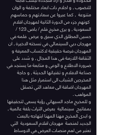
للنضوب , و احلام ذات ابعاد مختلفة و الوان 
متنوعة  , كما عبروا عن سعادتهم و حماسهم 
 كونهم جزء من الدورة الثانية لمهرجان افلام 
السعودية , و يرى مخرج فلم / باص 123 / 
حسين المطلق الذي سبق و عرض  فلمه في 
مهرجان دبي السينمائي في نسخته الاخيرة , ان 
المهرجان فرصة حقيقية لاكتساب المعرفة و 
الثقافة اللازمة في هذا المجال , و شدد على 
ضرورة الاطلاع و الوعي و متابعة ما يستجد في 
صناعة الافلام و تقنياتها الحديثة , و حاجة 
المخرجين الشباب الى استمرار مثل هذا 
المهرجان اضافة الى معاهد التي تصقل 
المواهب .
و للمخرج ماجد السيهاتي رؤية يسعى لتحقيقها 
بمفاتيح  سينمائية  بعرض التراث بلغة عالمية , 
و ابدى المخرج مهنا المهنا ابتهاجه بالبعث 
الجديد لمنصة  مهرجان افلام السعودية  التي 
تعتبر من اهم منصات العرض في الاوساط  