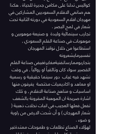
كواليس تدلنا على مكامن جديرة للحياة . هكذا 
هم صانعي الافلام السعوديين المشاركين في 
مهرجان افلام السعودية في دورته الثانية تحت 
شعار في لمح البصر .
تجارب سينمائية وليدة  و صنيعة موهوبين و 
موهوبات في صناعة الفلم السعودي , 
استطاعوا من خلال نوافذ المهرجان 
تفسيرمايشعرونه 
بتجاربوممارساتفنيةمغايرةفيفن صناعة الفلم 
القصير سواء كان وثائقياً او روائياً , في وقت 
نشهد فيه غياب  دور سينما حقيقية و رسمية 
او معاهد و اكاديميات مختصة  يغرفون منها 
اساسيات و مناهج صناعة الافلام , و تلك 
اشارة صريحة ان الموهبة المقرونة بالشغف 
تفعل فعلها العجيب في انبات نخلات ذهبية ( 
شعار المهرجان ) و أن شحت الارض من راوية  
و ضوء .
لهؤلاء الصناع تطلعات و طموحات ممتدةغير 
محدودة و افكار و اراء متجددة ليست قابلة 