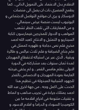
الافلام بدل الاعتماد على التمويل الذاتي , كما 
يطمح المصري ذات ان يصل الى منصات 
الاوسكار و يرى ان مواقع التواصل الاجتماعي و 
اليوتيوب ليست منصة عرض سينمائي .
و من المفارقات التي تلفت النظر تشعب 
المواهب و الادوار للمخرجين فيمارسون كتابة 
السيناريو و التمثيل و الانتاج كعبد الله احمد 
مخرج فلم نص دجاجة و ظهوره كممثل في 
فلم جناح الضيافة و فلم ثلاث عرائس و طائرة 
ورقية , الذي عبر عن استيائه لانقطاع المهرجان 
لمدة ثمان سنوات بعد مشاركته في الدورة 
الاولى بفلم هامس القمر , و لم يخفي فرحته 
العارمة بعودة المهرجان و الاحساس بالفخر 
للجهود الشبابية المبذولة في تنظيم هذا 
الحدث على اكمل وجه , من جهة اخرى عبد الله 
احمد يمتلك جراءة في تجريب مذاهب و انماط  
و تقنيات متنوعة في اخراج افلامه ما بين 
الكوميديا السوداء و الدراما و افلام الاسود و 
الابيض و المذهب التجريبي و نمط اللوكيشن 