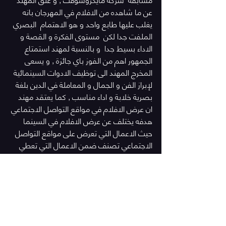
عن ما شاهده من الافلام في المهرجان بانه 
يغلب عليها طابع واحد و هو الاهتمام  البصري 
الملفت جدا لكن  مستوى الفكرة و القصة و 
الاداء بسيط جدا  و بالنسبة لمهند استمتاع 
الجمهور اهم من الفوز باي جائزة , و يسعى 
المخرج المهند الى توظيف الادوات السينمائية 
لإبراز الفن و الجمال و المعاملة في الدين بلغة 
بصرية خلابة و اداء مناسب , كما يعتقد مهند 
ان عرض الافلام في مواقع التواصل الاجتماعي 
هدفه يختلف عن عرض الافلام في السينما 
حيث الاعمال التي تعرض على مواقع التواصل 
الاجتماعي تصنف ضمن الاعمال التي تعطي 
حلول للمشاكل و معالجة قضايا يومية 
اجتماعية و اعمال لحظية تنتهي بزوال القضية , 
بينما الفلم السينمائي لا يعنى بحدث يومي او 
حل لمشكلة اسرية بل يهدف الى تخليد تاريخ او 
صياغة رؤية مستقبلية و مع مرور الزمن لا 
يموت الفلم السينمائي و تستمر الحياة فيه 