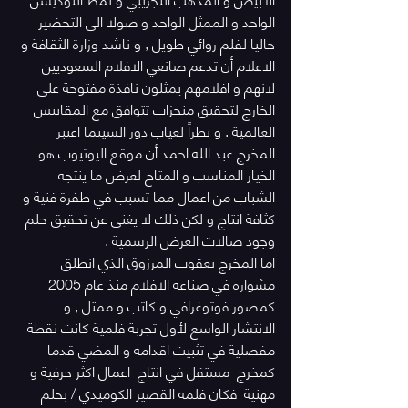
الواحد و الممثل الواحد و صولا الى التحضير 
حاليا لفلم روائي طويل , و ناشد وزارة الثقافة و 
الاعلام أن تدعم صانعي الافلام السعوديين 
لانهم و افلامهم يمثلون نافذة مفتوحة على 
الخارج لتحقيق منجزات تتوافق مع المقاييس 
العالمية . و نظراً لغياب دور السينما اعتبر  
المخرج عبد الله احمد أن موقع اليوتيوب هو 
الخيار المناسب و المتاح لعرض ما ينتجه 
الشباب من اعمال مما تسبب في طفرة فنية و 
كثافة انتاج و لكن ذلك لا يغني عن تحقيق حلم 
وجود صالات العرض الرسمية .
اما المخرج يعقوب المرزوق الذي انطلق 
مشواره في صناعة الافلام منذ عام 2005 
كمصور فوتوغرافي و كاتب و ممثل , و 
الانتشار الواسع لأول تجربة فلمية كانت نقطة 
مفصلية في تثبيت اقدامه و المضي قدما 
كمخرج  مستقل في انتاج  اعمال اكثر حرفية و 
مهنية  فكان فلمه القصير الكوميدي / بحلم 