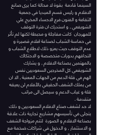
السينما قادمة  بقوة لا محالة كما يرى صانع 
الافلام و رئيس قسم الميديا في جمعية 
الثقافة و الفنون فرع الاحساء المخرج علي 
الشويفعي , و استدرك ان فترة التوقف 
للمهرجان  كانت مفاجئة و محبطة لكنها لم تأثر 
في حماسة الشباب لصناعة افلام قصيرة و 
عدم التوقف حيث يعزو ذلك لاطلاع الشباب و 
التحاقهم بدورات متخصصة و الاحتكاك 
بالمهتمين بصناعة الافلام , و يشارك 
الشويفعي كل المخرجين السعوديين نفس 
الهم في قلة الدعم من الجهات المعنية , الا ان 
من يملك الشغف الحقيقي بالأفلام لن يعيقه 
قلة و غياب الدعم و سيصل الى مراتب 
متقدمة .
لا حد لشغف صناع الافلام السعوديين و ذلك 
يتجلى في تأسيسهم مشاريع تجارية ذات علاقة 
بصناعة الافلام و الصورة  لتتم مزواجة الشغف 
و الاستثمار , و الدخول في شراكات ضخمة مع 
المهرجانات السينمائية المحلية لتمكين القدرة 