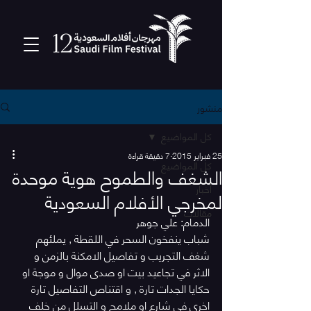
منشور
كل المواضيع
25 فبراير 2015
7 دقيقة قراءة
كل المواضيع
الشغف والطموح هوية موحدة
أخبار
لمخرجي الأفلام السعودية
مقالات
الدمام: علي جوهر
شباب ينفخون السحر في اللقطة , يملئهم 
شغف التجريب و تفاصيل الامكنة بالزمن و 
الاثر في تجاعيد بيت او صدى موال و موجة او 
حكايا الجدات تارة , و اقتناص التفاصيل تارة 
اخرى في شارع او ملامح و التسلل من خلف 