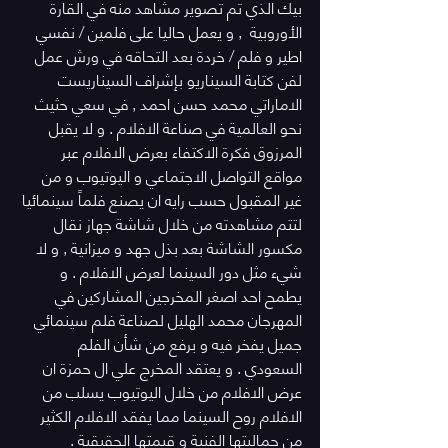
بيك الذي تم تصوير مشاهد منه في القارة 
الأوروبية  , و يعمل حاليا على فلمين / نفسي 
اطير و فلم / خردة بعد التحاقه في ورش عمل 
لفن كتابة السيناريو بإشراف السيناريست 
الاماراتي محمد حسن احمد , في سعي حثيث 
نحو العالمية في صناعة الافلام . و لا يقبل 
المرزوق فكرة الاكتفاء بعرض الافلام عبر 
مواقع التواصل الاجتماعي و اليوتيوب و من 
غير المقبول حسب رايه ان يصنع فلماً سينمائيا 
لتتم مشاهدته من خلال شاشة جهاز نقال 
مكسور الشاشة بعد بذل جهد و ميزانية , و لا 
شيء مثل دور السينما لعرض الافلام . و 
يطمح احد اصغر المخرجين المشاركين في 
المهرجان محمد الهليل لصناعة فلم سينمائي 
جميل يفخر فيه و برفع من شأن الفلم 
السعودي . و يعتقد المخرج علي ال حمزة ان 
عرض الافلام من خلال اليوتيوب يسلب من 
الافلام روح السينما مما يفقد الافلام الكثير 
من جماليتها الفنية و قيمتها الحقيقية .