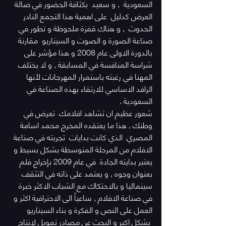
السعودية  , و سعيد  بكثافة الحضور في صالة 
العرض كدليل  على اهمية هذا التجمع النادر 
الحدوث  , و هناك قفزة ملحوظة و تطور في 
صناعة الصورة و الصوت و السيناريو  مقارنة  
بالدورة الاولى عام 2008 و هذا مؤشر على 
شراسة المنافسة في المسابقة , و لا يختلف 
المهنا في رغبته باستمرار المهرجانات لأنها 
الرافد الاساسي للارتقاء بهذه الصناعة في 
السعودية .
شعور عظيم ان تشاهد افلامك  تعرض في 
وطنك , هذا ما يعتقده المخرج محمد اسامة  
المصري  الذي كانت بدايات  تجربته في صناعة 
الافلام من المرحلة المتوسطة بشكل بسيط و 
يعتبر بدايته الجادة  في عام 2009 بإخراج فلم 
بعنوان وجوه , و يعتمد على ذاته في التثقف 
سينمائيا و بالاحتكاك مع الشباب الاكثر خبرة 
في صناعة الافلام , ساعياً الى الاحترافية اكثر و 
العمل على النص و الفكرة و بناء السيناريو 
 بشكل اكبر و البحث عن مصادر تمويل لإنتاج 