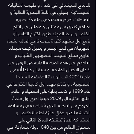
للإنتاج السينمائي في كندا , و ظهرت امكانياته 
السينمائية   بتجلي في اللغة البصرية العالية و 
التقاطات اخراجية متقنة في فلمه / بصيرة 
بطاقم كندي من ممثلين و عاملين في انتاج 
الفلم , و يربط المهند ظهور اختراع الكاميرا و 
بزوغ اول مشهد كثورة غيرت تاريخ العالم بشعار 
المهرجان في لمح البصر و يتخيل كيف سيخلد 
التاريخ صناع السينما السعوديين الشباب و 
انتاجهم  في هذه المرحلة الهاربة من الزمن  في 
اذهان الاجيال القادمة  و سيقال حينها أنه في 
عام 2015 كانت الولادة الحقيقية للسينما 
السعودية , و يتذكر مهند اول كاميرا اشتراها في 
عام 1999 و كانت بداية على استحياء و افلام 
اغلبها عائلية الى 2009 حينها اخرج اول فلم / 
الخروج من البيضة  الذي شارك به في مسابقة 
الشاشة لك و حقق جائزة لجنة التحكيم , و 
المشاركة الابرز تحقيقه المركز الثاني على 
مستوى العالم من بين 340  دولة مشاركة  في 
مسابقة  شركة مايكروسوفت , و علق المهند 