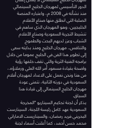
الدور التأسيسي لمهرجان الخليج السينمائي 
منذ نشأته في 2008 م، واعتباره المنصة 
الصلبة التي انطلق منها صناع الأفلام 
الخليجيين، وهو المهرجان الذي ساهم في 
تنشيط التجربة السعودية وصناع الأفلام 
الشباب وعزز لديهم البحث والطموح 
والتنافس.. مهرجان الخليج ومنذ بدايته سعى 
إلى تطوير هذا الفن في الخليج عموما من خلال 
برامجه الفنية الثرية والتي تقف خلفها رؤية 
واضحة بقيادة مسعود أمر الله العلي وزملاؤه.، 
من هنا ونحن نعمل على الاعداد لمهرجان أفلام 
السعودية في دورته الثانية، نتمنى عودة 
مهرجان الخليج السينمائي إلى قيادة هذا 
السباق.
يذكر أن لجنة تحكيم السيناريو "المخرجة 
السعودية عهد كامل رئيسة اللجنة، السينارست 
البحريني فريد رمضان، والسيناريست الاماراتي 
محمد حسن أحمد، كما أعلنت أسماء لجنة 