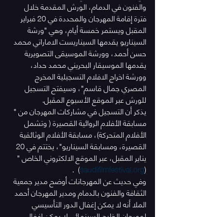
والفنون في الدمام، الورش المقدمة خلال 
فترة إقامة المهرجان والمحددة في 20 فبراير 
المقبل ويستمر خمسة أيام، وهي "ورشة 
السيناريو يقدمها السيناريست الاماراتي محمد 
حسن أحمد، وورشة الموسيقى التصويرية 
يقدمها الموسيقار البحريني محمد حداد، 
وورشة اخراج الافلام التسجيلية المخرج 
المصري جمال قاسم"، وسيفتح التسجيل 
للورش عبر الموقع الأسبوع المقبل.
يذكر أن التسجيل في مشاركات المهرجان من " 
مسابقة الأفلام الروائية القصيرة ( وتشمل 
الأفلام المتحركة)، مسابقة الأفلام الوثائقية 
القصيرة، ومسابقة السيناريو"، يختتم في 20 
يناير المقبل، عبر الموقع الالكتروني الخاص "
)  .
saudifilmfestival.org
(
وفي حديث عن المهرجانات أوضح مدير جمعية 
الثقافة والفنون بالدمام ومدير المهرجان أحمد 
الملا أنه لا يمكن إغفال الدور التأسيسي 
لمهرجان الخليج السينمائي لا يمكن إغفال 