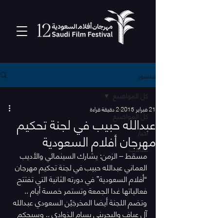
منشور
كل المواضيع
21 فبراير 2015
2 دقيقة قراءة
كل المواضيع
عبدالله حبيب في لجنة تحكيم
أخبار
مهرجان أفلام السعودية
مقالات
مسقط – الزمن: يشارك السينمائي والأديب 
العماني عبدالله حبيب في لجنة تحكيم مهرجان 
“أفلام السعودية” في دورته الثانية التي تفتتح 
فعالياتها غدا الجمعة وتستمر خمسة أيام .. 
وتضم اللجنة أيضا المخرجَيْن السعودي عبدالله 
آل عياف والبحريني بسام الذوادي .. وسيحكم 