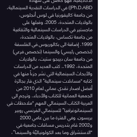
Ph.D.ABD)) في الدراسات النقدية السينمائية، 
من جامعة كاليفورنيا في لوس أنجلوس، 
بالولايات المتحدة، 2005. وقبلها على 
ماجستير في الدراسات السينمائية والثقافية 
من جامعة تكساس، بالولايات المتحدة، 
1999. إضافة الى بكالوريوس في الفلسفة 
(تخصص رئيسي) والسينما (تخصص فرعي) 
من جامعة سان دييجو ستيت، بالولايات 
المتحدة، 1992.. كتب العديد من الدراسات 
والأبحاث السينمائية التي نشر جزءاً منها في 
كتابه “مساءلات سينمائية” الذي فاز بجائزة 
أفضل اصدار نقدي عماني لعام 2010 من 
الجمعية العمانية للكتاب والأدباء.. وترجم الى 
العربية الكتاب السينمائي المهم “ملاحظات في 
السينماتوغرافيا” للسينمائي الفرنسي روبير 
بريسون. وفي الفترة ما بين عامي 2000 
و2002 قام بتدريس مساقات جامعية في 
“الاستشراق وما بعد الكولونياليَّة والسينما”، 