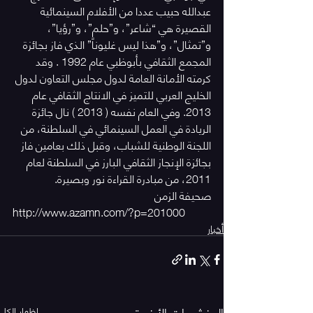
عبدالله حبيب عددا من الأفلام السينمائية 
القصيرة هي “شاعر”، و”حلم”، و”رؤيا”، 
و”تمثال”، و”هذا ليس غليوناً” الذي فاز بجائزة 
المجمع الثقافي بأبوظبي عام 1992 . وقد 
كرمته الأمانة العامة لدول مجلس التعاون لدول 
الخليج العربي للتميز في الانتاج الثقافي عام 
2013. وفي العام نفسه ( 2013 ) نال جائزة 
الريادة في العمل السينمائي في السلطنة، من 
اللجنة الوطنية للشباب، وقبل ذلك بعامين فاز 
بجائزة الإنجاز الثقافي البارز في السلطنة لعام 
2011، من مبادرة القراءة نور وبصيرة.
صحيفة الزمن
http://www.azamn.com/?p=201000
أخبار
المنشورات الأخيرة
إظهار الكل