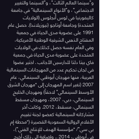
و”سينما العالم الثالث”، و”السينما والتغيير 
الاجتماعي”، و”الأنواع السينمائية” في جامعة 
كاليفورنيا في لوس أنجلوس (الولايات 
المتحدة) وجامعة أوتاجو (نيوزيلاندا). حصل عام 
1991 على عضوية مدى الحياة في جمعية 
المفتاح الذهبي الشرفية الوطنية الأمريكية، 
وفي العام نفسه حصل كذلك في الولايات 
المتحدة على عضوية مدى الحياة في جمعية 
فاي بيتا دلتا للدارسين الأجانب . اختير عضوا 
في لجان تحكيم عدد من المهرجانات السينمائية 
العربية، منها مهرجان أبوظبي السينمائي، عام 
2007 (تغير اسم المهرجان إلى “مهرجان الشرق 
الأوسط السينمائي” لاحقاً) ومهرجان الخليج 
السينمائي، دبي، 2007، ومهرجان مسقط 
السينمائي، مسقط، 2012. وكانت آخر 
مشاركاته السينمائية كعضو لجنة تقييم 
الأفلام الروائية السعودية القصيرة (“محطة إم 
بي سي”/ “مؤسسة الهدف للإنتاج الفني”)، 
في أبوظبي، 2014 .. وإضافة الى ذلك أخرج 