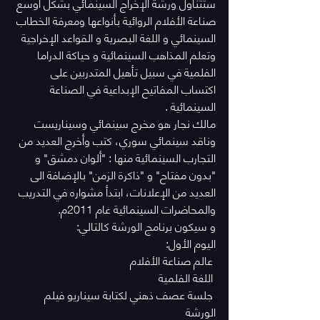
ستتناول ورشة الإخراج السينمائي بشكل أوسع 
صناعة الأفلام الروائية بأنواعها ومعرفة الخطاب 
السينمائي و اللغة البصرية و القواعد الإخراجية 
وتعلم المذاهب السينمائية و حياكة الدراما 
الفلمية في سبيل تأهيل المتدربين على 
اكتساب المفاتيح الإبداعية في الصناعة 
السينمائية .
مالك نجار هو مخرج سينمائي وسيناريست 
وناقد سينمائي سوري، كتب وأخرج العديد من 
التجارب السينمائية منها : "ألوان دمشق" و 
"بدون مفتاح" و "ذاكرة الزمن" بالإضافة الى 
العديد من الإعلانات، ابتدأ مشواره في التدريب 
والمحاضرات السينمائية عام 2011م.
و سيكون برنامج الورشة كالتالي:
اليوم الأول:
 عالم صناعة الأفلام
 اللغة الفلمية
 جلسة عصف ذهني لكتابة سيناريو فيلم 
الورشة