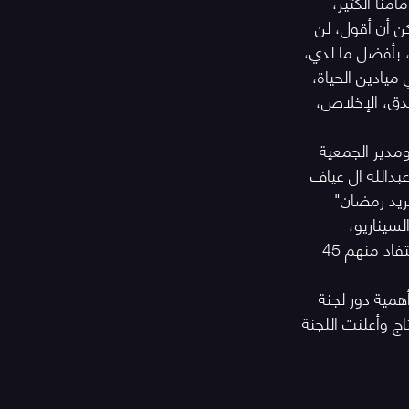
منا الكثير، 
ن أن أقول، لن 
 بأفضل ما لدي، 
ميادين الحياة، 
صدق، الإخلاص، 
مدير الجمعية 
بدالله ال عياف 
ريد رمضان" 
سيناريو، 
المؤلف الموسيقي احمد حداد ورشة موسيقى الفيلم، المخرج مالك نجار لورشة الإخراج استفاد منهم 45 
همية دور لجنة 
اج وأعلنت اللجنة 