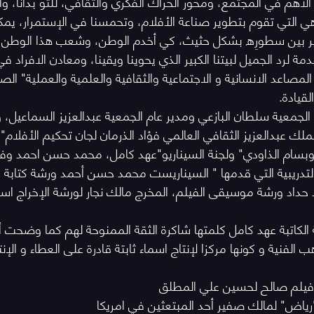
أهم في المجتمع، ومحور الحراك الفكري والثقافي، للتو بدأنا، وأما
ي التي تقوم بتطوير صناعة الأفلام، وتحمسنا في الإستمرار، يمك
سير بين سطورِه بشكل حثيث، كي أخدم الوطن، وشعب هذا الوطن،
لرد الجميل لبيتنا الكبير الذي يحوينا ويقينا، ومعادن الافراد في 
صاعد الانسانية و الاجتماعية والثقافية والعلمية والعملية" ال
لقيادة.
لجمعية سلطان البازعي ومدير عام الجمعية عبدالعزيز السماعيل، و
ملك عبدالعزيز الثقافي العالمي فؤاد الذرمان لجان تحكيم الأفلام"ع
ب وبسام الذاودي" ولجنة السيناريو"عهد كامل، محمد حسن احمد وف
تدريبية التي قدمها " السيناريست محمد حسن أحمد ورشة كتابة ال
 الكاتبة عهد كامل كلمتها شاكرة الثقة الممنوحة لهم كما وضحت أ
لفنية و كونها مركزا لإنتاج اسماء ثابتة قادرة على العطاء و الإنت
يو فيلم صالح لحسين علي المطلق
"رياض" لمالك صفير أحد المبتعثين في امريكا