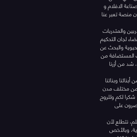
صناعة الافلام و 
 منصة تعبر عنا 
ين والمتدربات 
اء لجان التحكيم 
حيوية والبحث عن 
ت المستضافة من 
 شد من أزرنا 
بنائنا وبناتنا 
ا بما يقارب 400 متطوع ومتطوعة من مختلف مدن 
شكرا لكم وللروح 
تصرون على 
م، نتطلع لأن 
ية، وبالأخص 