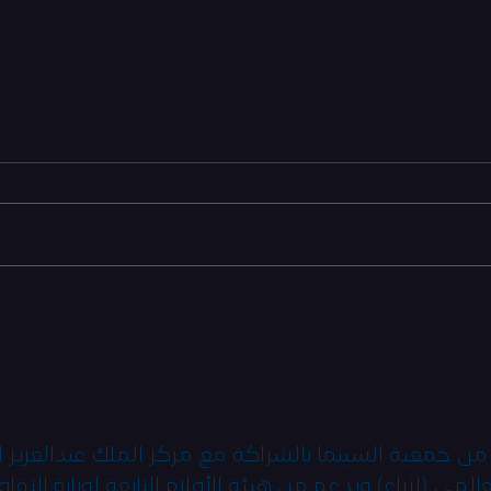
Saudi film fans revel on 'green
carpet' as fest begins
التسجي
لمهرجا
من جمعية السينما بالشراكة مع مركز الملك عبدالعزيز ا
عالمي (إثراء) وبدعم من هيئة الأفلام التابعة لوزارة الثقاف