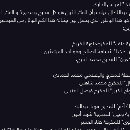
"نذر" لعباس الحايك
عبدالله ال عياف بأن الفائز الأول هو كل مخرج و مخرجة و الفائز ال
ث هو هذا الوطن الذي يحمل بين جنباته هذا الكم الهائل من المبدعين
ين:
ورة عنف" للمخرجة نورة الفريخ
 هكذا" لأسامة الصالح وهو احد المبتعثين .
ئعون" للمخرج محمد الفرج.
لبسطة للمخرج والإعلامي محمد الحمادي
مال" للمخرج محمد شاهين
زواج الكبير" للمخرج فيصل العتيبي
لة آدم" للمخرج مهنا عبدالله
رية وعين" للمخرجة شهد أمين
وى" للمخرجة هناء العمير
يذكر أن جوائز المسابقات ١٨٠ ألف ريال سعودي، تمنح للفائزين على هيئة منح مالية ل