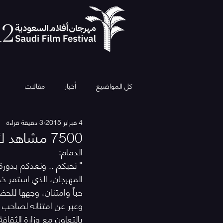
كل المواضيع
أخبار
مقالات
4 فبراير 2015
3 دقيقة قراءة
7500 مشاهد لأفلام السعودية في خمسة أيام
الدمام:
" نحبكم .. ونعدكم بدورة 
المهرجان، الذي استمر خم
حباً وامتنان، وجهها للحض
وعبر عن امتنانه لصاحب 
بالتعاون مع وزارة الثقا