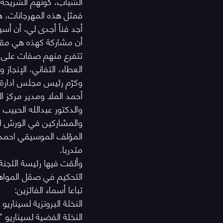
الشباب، كونهم الشريحة ال
فمثل هذه المهرجانات، ه
أجد فناً أجدى لي، أن أ
أن مشاركة كهذه هي مقدمة 
تتفرع منهم صفات على الم
العطاء، التفاني، الإنجاز وا
وكرّم رئيس مجلس ادارة ا
أحمد الملا ومدير مركز ال
والدكتور عبدالله الحبي
والمشاركين في الورش ال
متدربا.
وألقت فيها رئيسة اللجنة
التحكيم في صقل المواهب ا
تباعا أسماء الفائزين:
النخلة البرونزية لسينار
النخلة الفضية لسيناريو 