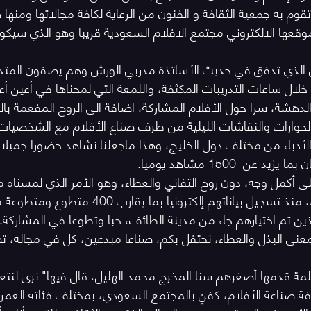
تقوم به جمعية الثقافة و الفنون من الرعاية لكافة مجالاتها ومنها 
وقعها الالكتروني مجتمع الافلام السعودية قريبا وهو الذي سيكون
 الذي تدفق في حديث الأساتذة مدربي الورش وهم يصفون المتدرب
لال ساعات التدريبات المكثفة، واللمعة التي لمحناها في أعين أعض
لدهشة، سرا حول الأفلام المشاركة، اضافة الى الروح المفعمة بال
الحوارات والنقاشات الليلية من طرف صناع الأفلام مع الشخصيا
 والأدباء من مختلف دول الخليج، وهذا ماجعلنا نشاهد حضورا جميلا،
ن  1500 مشاهد يوميا.
لى أكمل وجه، دون روح التفاني والعطاء، وهو الأمر الذي لمسناه من أ
المتطوعين والمتطوعات، منذ تسجيل بياناتهم إلكتروني
ن تم اختيارهم جاء من مدينة الطائف، حبا وتطوعا في المشاركة. 
ا معنى البذل والعطاء، نحتفل بكم، صناعا مبدعين، كل في مجاله، 
مة قدمها أصغرهم سنا المخرج محمد الهليل، قال فيها" نرى لنتعل
فة صناعة الأفلام، كفنٍ بالمجتمع السعودي، بمختلف فئاته العمر