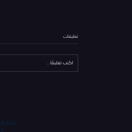
تعليقات
اكتب تعليقًا...
مهرجان "أفلام السعودية" يعرض
نسخته المقبلة عبر الإنترنت.. في
سبتمبر المقبل
بتنظيم 
ال